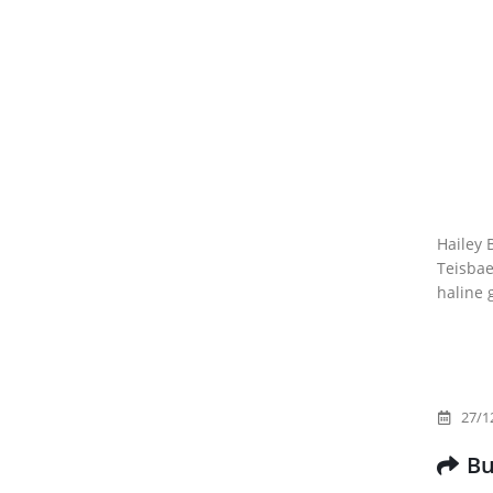
Hailey 
Teisbae
haline g
27/1
Bu