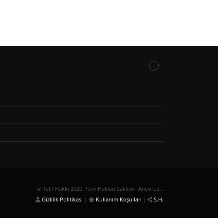
daha 
© Telif Hakkı 2020. Tüm Hakları Saklıdır. Arıyoruz...
Gizlilik Politikası
|
Kullanım Koşulları
|
S.H.