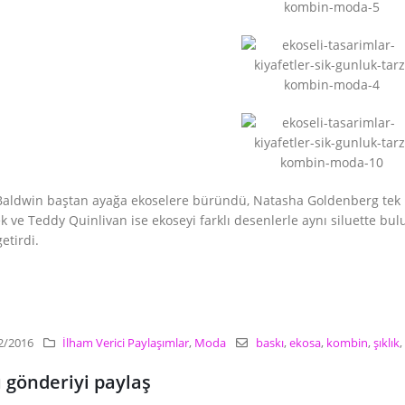
Baldwin baştan ayağa ekoselere büründü, Natasha Goldenberg tek bir
k ve Teddy Quinlivan ise ekoseyi farklı desenlerle aynı siluette bul
etirdi.
2/2016
İlham Verici Paylaşımlar
,
Moda
baskı
,
ekosa
,
kombin
,
şıklık
,
 gönderiyi paylaş