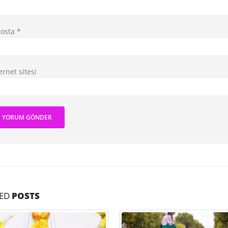
posta
*
ernet sitesi
TED
POSTS