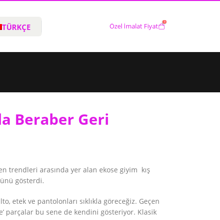
0
TÜRKÇE
Özel İmalat Fiyat
la Beraber Geri
len trendleri arasında yer alan ekose giyim kış
ünü gösterdi.
alto, etek ve pantolonları sıklıkla göreceğiz. Geçen
’ parçalar bu sene de kendini gösteriyor. Klasik