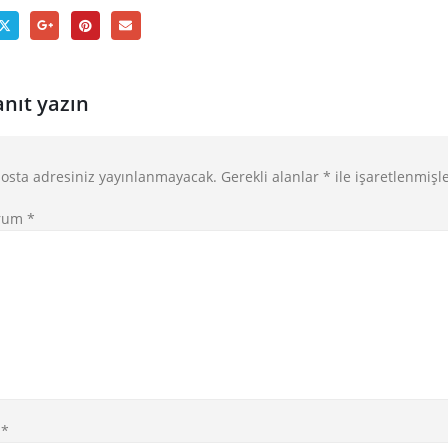
anıt yazın
osta adresiniz yayınlanmayacak.
Gerekli alanlar
*
ile işaretlenmişl
rum
*
d
*