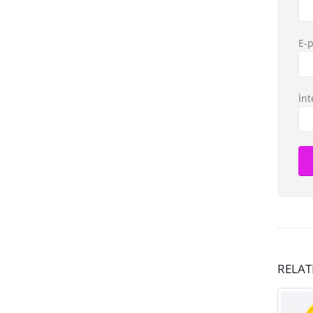
E-
İnt
RELA