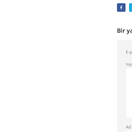
Bir y
E-p
Yo
A