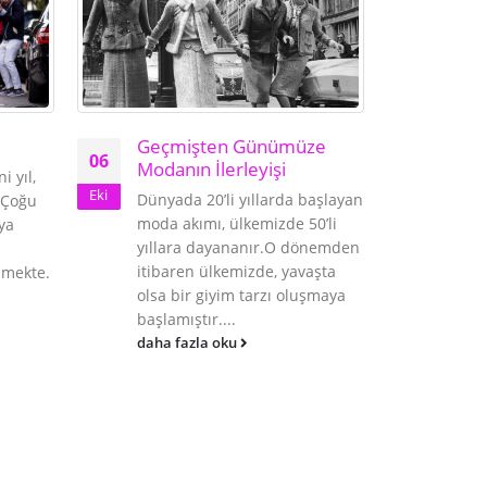
Geçmişten Günümüze
06
Modanın İlerleyişi
i yıl,
Eki
Dünyada 20’li yıllarda başlayan
 Çoğu
moda akımı, ülkemizde 50’li
aya
yıllara dayananır.O dönemden
itibaren ülkemizde, yavaşta
enmekte.
Ekim
07
olsa bir giyim tarzı oluşmaya
Bir 
başlamıştır....
Eki
İstan
daha fazla oku
İnci 
sanat
günü
sürec
Evine
kronol