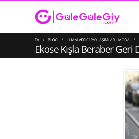
EV
BLOG
İLHAM VERICI PAYLAŞIMLAR
,
MODA
Ekose Kışla Beraber Geri
Saten Atkı İmalatı
16/03/2023
Çanta İmalatı – Üretimi
10/03/2023