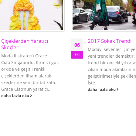
Çiçeklerden Yaratıcı
2017 Sokak Trendi
06
Skeçler
Modayı sevenler için yen
Eki
Moda ilistratorü Grace
yeni trendler demektir.
Ciao Singapurlu, Kırmızı gül,
trend bir önceki yıl ort
orkide ve çeşitli renkli
çıkan moda akımlarının
çiçeklerden ilham alarak
geliştirilmesiyle şekill
skeçlerine yeni bir tat kattı.
İşte...
Grace Ciao’nun yaratıcı...
daha fazla oku
daha fazla oku