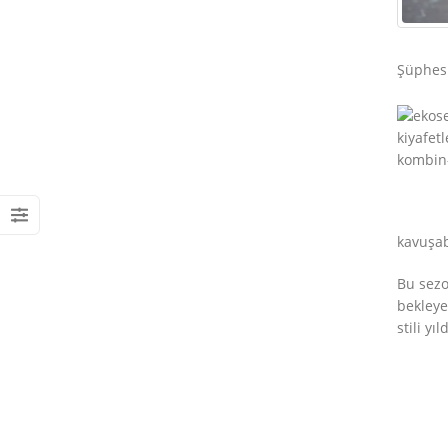
Giyilebilir Battaniye
Şüphesi
Hoodie Üretimi
22/02/2023
kavuşabi
Bu sezo
bekleye
stili yı