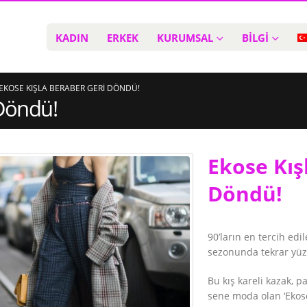
KADIN
ERKEK
KURUMSAL
BİLGİ
EKOSE KIŞLA BERABER GERI DÖNDÜ!
 Döndü!
Ekose Kış
Döndü!
90’ların en tercih edi
sezonunda tekrar yüz
Bu kış kareli kazak, p
sene moda olan ‘Ekose