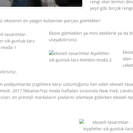
rengi olan kırmızı des
yeşil gibi birçok ren
z ekosenin en yaygın kullanılan parçası gömlekler!
Ekose gömlekleri ya mini eteklerle ya da b
ulaşabilirsiniz.
Ekose
olan 
ceket
lirsiniz.
n podyumlarda çizgililere karşı üstünlüğünü ilan eden ekoseli tasa
medi. 2017 İlkbahar/Yaz moda haftaları sırasında New York, Londra,
ldızları, en prestijli markaların şovlarını izlemeye giderken ekoseli tas