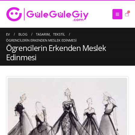
0
EV
BLOG
TASARIM
,
TEKSTIL
ÖGRENCILERIN ERKENDEN MESLEK EDINMESI
Ögrencilerin Erkenden Meslek
Edinmesi
Saten Atkı İmalatı
16/03/2023
Çanta İmalatı – Üretimi
10/03/2023