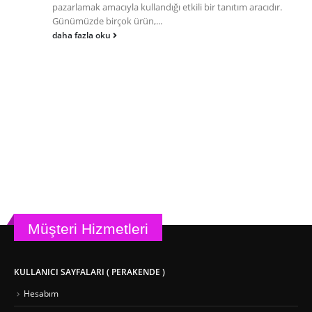
pazarlamak amacıyla kullandığı etkili bir tanıtım aracıdır.
Günümüzde birçok ürün,...
daha fazla oku
Müşteri Hizmetleri
KULLANICI SAYFALARI ( PERAKENDE )
Hesabım