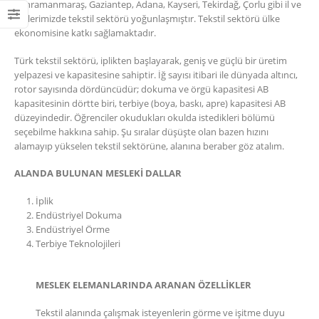
Kahramanmaraş, Gaziantep, Adana, Kayseri, Tekirdağ, Çorlu gibi il ve
ilçelerimizde tekstil sektörü yoğunlaşmıştır. Tekstil sektörü ülke
ekonomisine katkı sağlamaktadır.
Türk tekstil sektörü, iplikten başlayarak, geniş ve güçlü bir üretim
yelpazesi ve kapasitesine sahiptir. İğ sayısı itibari ile dünyada altıncı,
rotor sayısında dördüncüdür; dokuma ve örgü kapasitesi AB
kapasitesinin dörtte biri, terbiye (boya, baskı, apre) kapasitesi AB
düzeyindedir. Öğrenciler okudukları okulda istedikleri bölümü
seçebilme hakkına sahip. Şu sıralar düşüşte olan bazen hızını
alamayıp yükselen tekstil sektörüne, alanına beraber göz atalım.
ALANDA BULUNAN MESLEKİ DALLAR
İplik
Endüstriyel Dokuma
Endüstriyel Örme
Terbiye Teknolojileri
MESLEK ELEMANLARINDA ARANAN ÖZELLİKLER
Tekstil alanında çalışmak isteyenlerin görme ve işitme duyu