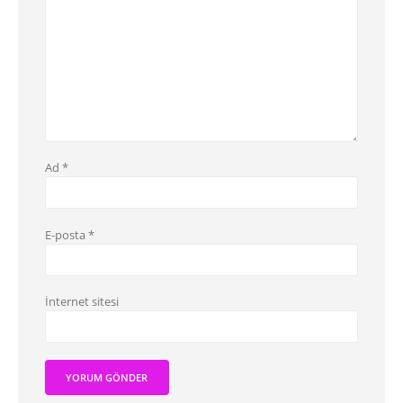
Ad
*
E-posta
*
İnternet sitesi