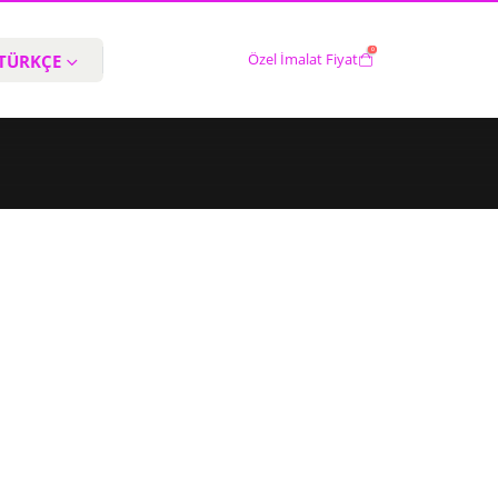
0
TÜRKÇE
Özel İmalat Fiyat