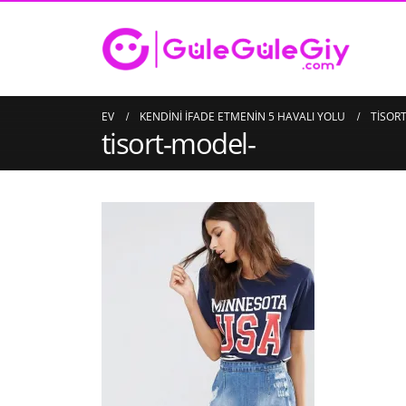
EV
KENDINI İFADE ETMENIN 5 HAVALI YOLU
TISOR
tisort-model-