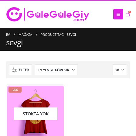
0
EV
MAĞAZA
PRODUCT TAG -
SEVGI
sevgi
FILTER
-25%
STOKTA YOK