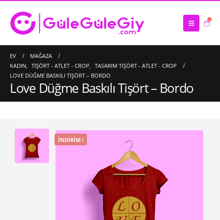
0
EV
MAĞAZA
KADIN
,
TIŞÖRT - ATLET - CROP
,
TASARIM TIŞÖRT - ATLET - CROP
LOVE DÜĞME BASKILI TIŞÖRT – BORDO
Love Düğme Baskılı Tişört – Bordo
İNDIRIM !