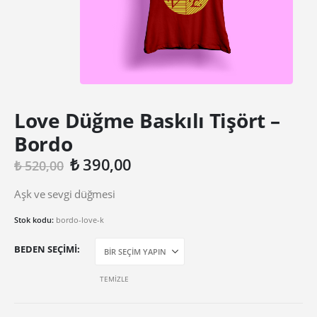
Love Düğme Baskılı Tişört –
Bordo
Orijinal
Şu
₺
390,00
₺
520,00
fiyat:
andaki
₺ 520,00.
fiyat:
Aşk ve sevgi düğmesi
₺ 390,00.
Stok kodu:
bordo-love-k
BEDEN SEÇIMI
TEMIZLE