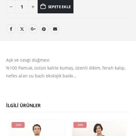
SEPETE EKLE
Aşk ve sevgi düğmesi
%100 Pamuk, üstün kalite kumaş, özenli dikim, ferah kalıp,
nefes alan su bazlı ekolojik baskı…
İLGILI ÜRÜNLER
-25%
-20%