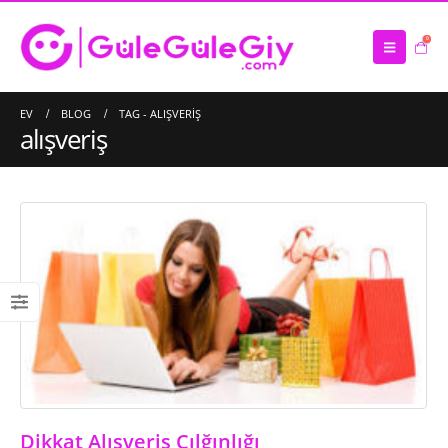
0
EV
BLOG
TAG -
ALIŞVERIŞ
alışveriş
Saten Atkı İmalatı
16/03/2023
Çanta İmalatı – Üretimi
10/03/2023
Dikkat Alışveriş Çılğınlığı