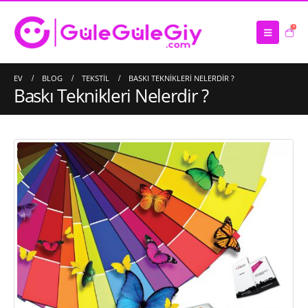
0
EV
BLOG
TEKSTIL
BASKI TEKNIKLERI NELERDIR ?
Baskı Teknikleri Nelerdir ?
Saten Atkı İmalatı
16/03/2023
Çanta İmalatı – Üretimi
10/03/2023