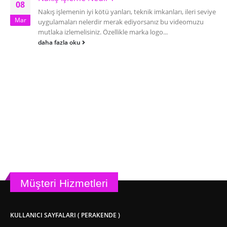
08
Nakış işlemenin iyi kötü yanları, teknik imkanları, ileri seviye
Mar
uygulamaları nelerdir merak ediyorsanız bu videomuzu
mutlaka izlemelisiniz. Özellikle marka logo...
daha fazla oku
Müşteri Hizmetleri
KULLANICI SAYFALARI ( PERAKENDE )