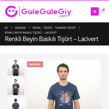
0
EV
MAĞAZA
ERKEK
,
TIŞÖRT
,
TASARIM TIŞÖRT
RENKLI BEYIN BASKILI TIŞÖRT – LACIVERT
Renkli Beyin Baskılı Tişört – Lacivert
İNDIRIM !