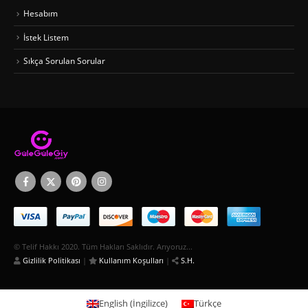
Hesabım
İstek Listem
Sıkça Sorulan Sorular
© Telif Hakkı 2020. Tüm Hakları Saklıdır. Arıyoruz...
Gizlilik Politikası
|
Kullanım Koşulları
|
S.H.
English
(
İngilizce
)
Türkçe