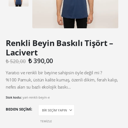
Renkli Beyin Baskılı Tişört –
Lacivert
Orijinal
Şu
₺
390,00
₺
520,00
fiyat:
andaki
₺ 520,00.
fiyat:
Yaratıcı ve renkli bir beyine sahipsin öyle değil mi ?
₺ 390,00.
%100 Pamuk, üstün kalite kumaş, özenli dikim, ferah kalıp,
nefes alan su bazlı ekolojik baskı…
Stok kodu:
yari-renkli-beyin-e
BEDEN SEÇIMI
TEMIZLE