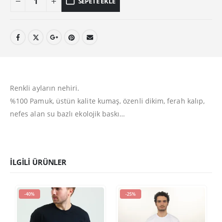
SEPETE EKLE
Renkli ayların nehiri.
%100 Pamuk, üstün kalite kumaş, özenli dikim, ferah kalıp,
nefes alan su bazlı ekolojik baskı…
İLGILI ÜRÜNLER
-40%
-25%