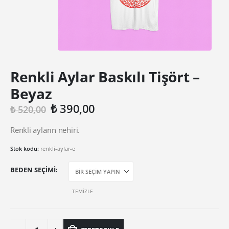
Renkli Aylar Baskılı Tişört –
Beyaz
Orijinal
Şu
₺
390,00
₺
520,00
fiyat:
andaki
₺ 520,00.
fiyat:
Renkli ayların nehiri.
₺ 390,00.
Stok kodu:
renkli-aylar-e
BEDEN SEÇIMI
TEMIZLE