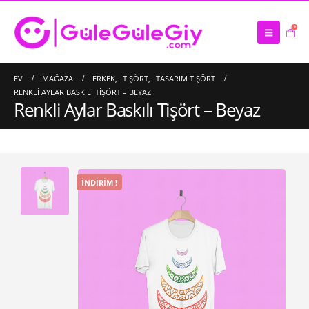
0
EV
MAĞAZA
ERKEK
,
TIŞÖRT
,
TASARIM TIŞÖRT
RENKLI AYLAR BASKILI TIŞÖRT – BEYAZ
Renkli Aylar Baskılı Tişört – Beyaz
İNDIRIM !