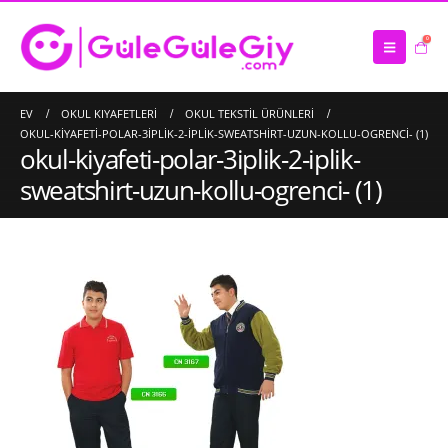
0
EV
OKUL KIYAFETLERI
OKUL TEKSTIL ÜRÜNLERI
OKUL-KIYAFETI-POLAR-3IPLIK-2-IPLIK-SWEATSHIRT-UZUN-KOLLU-OGRENCI- (1)
okul-kiyafeti-polar-3iplik-2-iplik-
sweatshirt-uzun-kollu-ogrenci- (1)