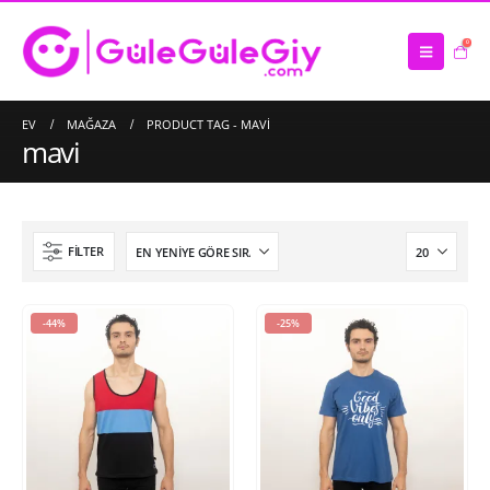
0
EV
MAĞAZA
PRODUCT TAG -
MAVI
mavi
FILTER
-44%
-25%