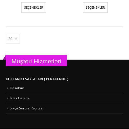
fiyat:
andaki
fiyat:
andak
₺ 390,00.
fiyat:
₺ 520,00.
fiyat:
Bu
Bu
SEÇENEKLER
SEÇENEKLER
₺ 260,00.
₺ 390,
ürünün
ürünün
birden
birden
fazla
fazla
varyasyonu
varyasyonu
var.
var.
Seçenekler
Seçenekler
ürün
ürün
sayfasından
sayfasından
seçilebilir
seçilebilir
Müşteri Hizmetleri
KULLANICI SAYFALARI ( PERAKENDE )
Hesabım
İstek Listem
Sıkça Sorulan Sorular