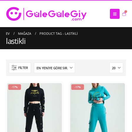
0
EV
MAĞAZA
PRODUCT TAG -
LASTIKLI
lastikli
FILTER
-17%
-17%