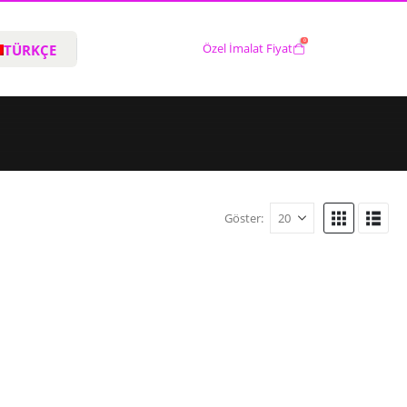
0
TÜRKÇE
Özel İmalat Fiyat
Göster: