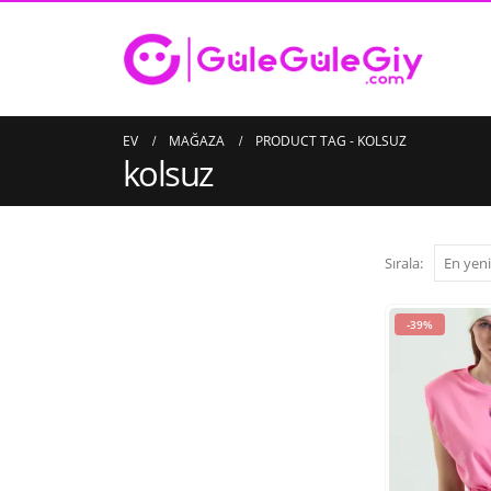
EV
MAĞAZA
PRODUCT TAG -
KOLSUZ
kolsuz
Sırala:
-39%