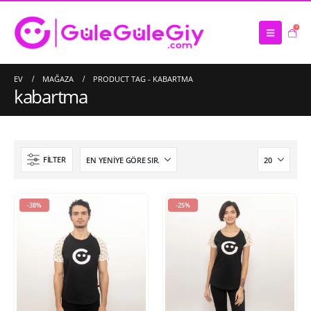
0
EV
MAĞAZA
PRODUCT TAG -
KABARTMA
kabartma
FILTER
-38%
-25%