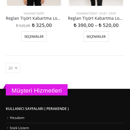
TASARIM TIŞÖRT
TASARIM TIŞÖRT - ATLET - CROP
Reglan Tişört Kabartma Logo Baskılı
Reglan Tişört Kabartma Logo Baskılı
Orijinal
Şu
Fiyat
₺
325,00
₺
390,00
–
₺
520,00
₺
520,00
fiyat:
andaki
aralı
₺ 520,00.
fiyat:
₺ 39
Bu
Bu
SEÇENEKLER
SEÇENEKLER
₺ 325,00.
-
ürünün
ürünün
₺ 52
birden
birden
fazla
fazla
varyasyonu
varyasyonu
var.
var.
Seçenekler
Seçenekler
ürün
ürün
sayfasından
sayfasından
seçilebilir
seçilebilir
Müşteri Hizmetleri
KULLANICI SAYFALARI ( PERAKENDE )
Hesabım
İstek Listem