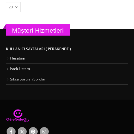
var.
var.
Seçenekler
Seçenekler
ürün
ürün
sayfasından
sayfasından
seçilebilir
seçilebilir
Müşteri Hizmetleri
KULLANICI SAYFALARI ( PERAKENDE )
Hesabım
İstek Listem
Sıkça Sorulan Sorular