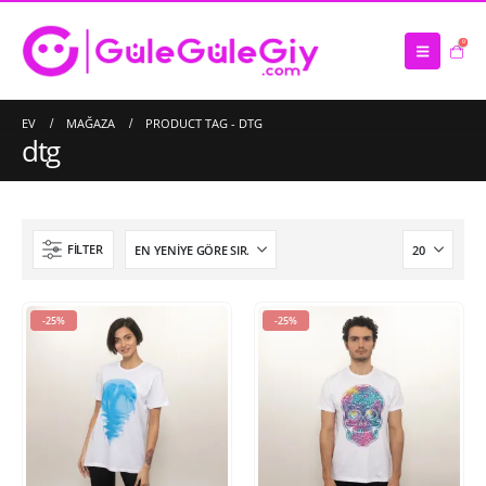
0
EV
MAĞAZA
PRODUCT TAG -
DTG
dtg
FILTER
-25%
-25%