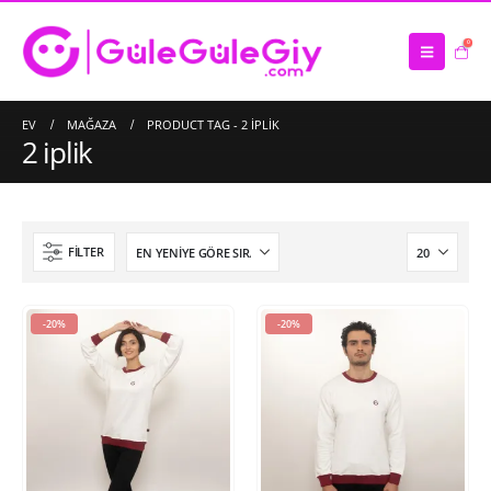
0
EV
MAĞAZA
PRODUCT TAG -
2 IPLIK
2 iplik
FILTER
-20%
-20%