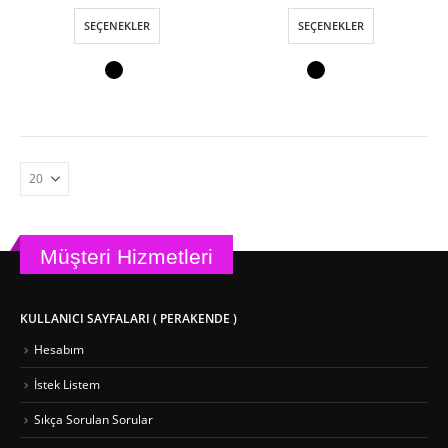
fiyat:
andaki
fiyat:
andak
₺ 780,00.
fiyat:
₺ 585,00.
fiyat:
Bu
Bu
SEÇENEKLER
SEÇENEKLER
₺ 585,00.
₺ 455,
ürünün
ürünün
birden
birden
fazla
fazla
varyasyonu
varyasyonu
var.
var.
Seçenekler
Seçenekler
ürün
ürün
sayfasından
sayfasından
seçilebilir
seçilebilir
Müşteri Hizmetleri
KULLANICI SAYFALARI ( PERAKENDE )
Hesabım
İstek Listem
Sıkça Sorulan Sorular