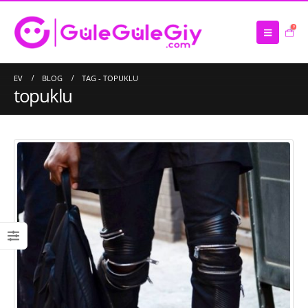
0
EV
BLOG
TAG -
TOPUKLU
topuklu
Saten Atkı İmalatı
16/03/2023
Çanta İmalatı – Üretimi
10/03/2023