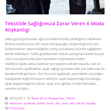
Giyilebilir Battaniye Hoodie
Üretimi
22/02/2023
Tekstilde Sağlığımıza Zarar Veren 6 Moda
Alışkanlıgı
Daha güzel görünmek uğruna bedenimizde yarattığımız tehlikenin
farkına varamıyoruz. Bir zararı olmayacağını düşündüğümüz için
kullanmaktan çekinmediğimiz yanlış ve kalitesiz ürünler sağlığımızı
tehdit edebiliyor. Taklit gözlüklerden hatalı çamaşırlara kadar birçok
ürün vücudumuzda kalıcı hasarların oluşmasına neden
olabiliyor.Şıklık adına, kadınlar için yapılan yüksek topuklu, dar ve
sivri burunlu ayakkabılar, ayak sağlığı açısından pek çok sakıncayı da
beraberinde getiriyor. Sivri burunlu ayakkabı, parmakları uca doğru
toplayarak doğal duruşunu etkiliyor, ayak başparmağı bozukluğu,
ayak başparmağında çıkıntı, ayak önü ağrıları, tırnak batmaları,
nasırlar ve kalıcı...
20/02/2017
İlham Verici Paylaşımlar
,
Tekstil
aksesuar
,
ayakkabı
,
babet
,
baskı
,
deri
,
jean
,
takı
,
tekstil
,
topuklu
0 Yorumlar