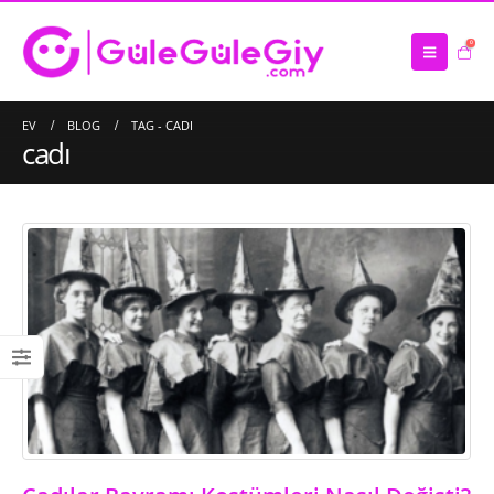
0
EV
BLOG
TAG -
CADI
cadı
Saten Atkı İmalatı
16/03/2023
Çanta İmalatı – Üretimi
10/03/2023