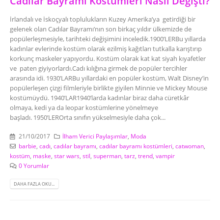
Cadılar Bayramı Kostümleri Nasıl Değişti?
İrlandalı ve İskoçyalı toplulukların Kuzey Amerika’ya getirdiği bir
Giyilebilir Battaniye Hoodie
gelenek olan Cadılar Bayramı’nın son birkaç yıldır ülkemizde de
Üretimi
popülerleşmesiyle, tarihteki değişimini inceledik.1900’LERBu yıllarda
22/02/2023
kadınlar evlerinde kostüm olarak ezilmiş kağıtları tutkalla karıştırıp
korkunç maskeler yapıyordu. Kostüm olarak kat kat siyah kıyafetler
ve paten giyiyorlardı.Cadı kılığına girmek de popüler tercihler
arasında idi. 1930’LARBu yıllardaki en popüler kostüm, Walt Disney’in
popülerleşen çizgi filmleriyle birlikte giyilen Minnie ve Mickey Mouse
kostümüydü. 1940’LAR1940’larda kadınlar biraz daha cüretkâr
olmaya, kedi ya da leopar kostümlerine yönelmeye
başladı. 1950’LEROrta sınıfın yükselmesiyle daha çok...
21/10/2017
İlham Verici Paylaşımlar
,
Moda
barbie
,
cadı
,
cadılar bayramı
,
cadılar bayramı kostümleri
,
catwoman
,
kostüm
,
maske
,
star wars
,
stil
,
superman
,
tarz
,
trend
,
vampir
0 Yorumlar
DAHA FAZLA OKU...