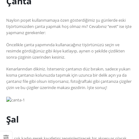
Çanta
Giyilebilir Battaniye Hoodie
Üretimi
Naylon poşet kullanmamaya özen gösterdiğimiz şu günlerde eski
22/02/2023
tişörtümüzden çanta yapmak hoş olmaz mı? Cevabınız ‘’evet’’ ise işte
yapmanız gerekenler:
Öncelikle çanta yapımında kullanacağınız tişörtünüzü seçin ve
resimde gördüğünüz gibi ikiye katlayıp, aynen o şekilde çizdikten
sonra çizginin üzerinden kesiniz.
Kenarlarından dikiniz. İsterseniz çantanızı düz bırakın, sadece yukarı
kısma çantanızı kolunuzda taşımak için uzunca bir delik açın ya da
çantanız file gibi olsun istiyorsanız, fotoğraftaki gibi çantanıza çizgiler
çizin ve bu çizgiler üzerinde makası gezdirin. İşte sonuç!
Şal
Pek çok kadın gerek kıyafetini zenginleştirecek bir aksesuar olarak