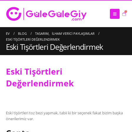
0
EV
BLOG
TASARIM
,
İLHAM VERICI PAYLAŞIMLAR
ESKI TIŞÖRTLERI DEĞERLENDIRMEK
Eski Tişörtleri Değerlendirmek
Eski Tişörtleri
Değerlendirmek
Saten Atkı İmalatı
16/03/2023
Eski tişörtleri toz bezi yapmak, tabii ki bir seçenek fakat bizim başka
Çanta İmalatı – Üretimi
önerilerimiz var.
10/03/2023