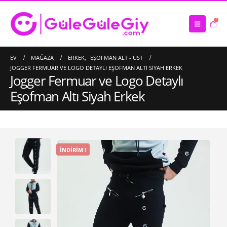
0
EV
MAĞAZA
ERKEK
,
EŞOFMAN ALT - ÜST
JOGGER FERMUAR VE LOGO DETAYLI EŞOFMAN ALTI SIYAH ERKEK
Jogger Fermuar ve Logo Detaylı
Eşofman Altı Siyah Erkek
İNDIRIM !