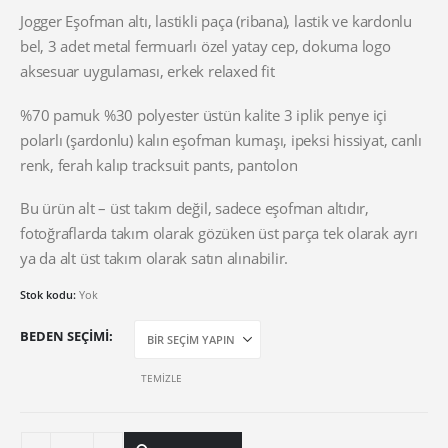
fiyat:
andaki
₺ 780,00.
fiyat:
Jogger Eşofman altı, lastikli paça (ribana), lastik ve kardonlu
₺ 650,00.
bel, 3 adet metal fermuarlı özel yatay cep, dokuma logo
aksesuar uygulaması, erkek relaxed fit
%70 pamuk %30 polyester üstün kalite 3 iplik penye içi
polarlı (şardonlu) kalın eşofman kumaşı, ipeksi hissiyat, canlı
renk, ferah kalıp tracksuit pants, pantolon
Bu ürün alt – üst takım değil, sadece eşofman altıdır,
fotoğraflarda takım olarak gözüken üst parça tek olarak ayrı
ya da alt üst takım olarak satın alınabilir.
Stok kodu:
Yok
BEDEN SEÇIMI
TEMIZLE