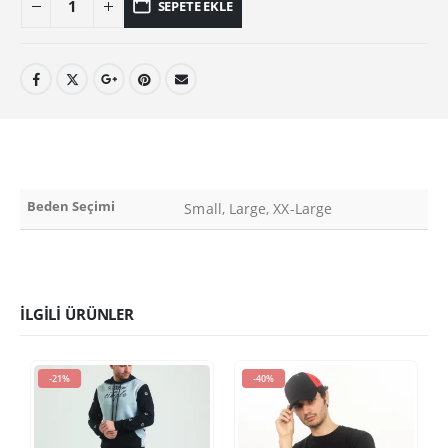
SEPETE EKLE
Beden Seçimi
Small, Large, XX-Large
İLGILI ÜRÜNLER
-21%
-40%