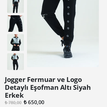
Jogger Fermuar ve Logo
Detaylı Eşofman Altı Siyah
Erkek
Orijinal
Şu
₺
650,00
₺
780,00