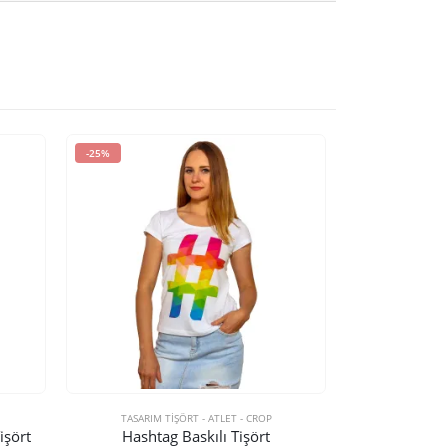
-25%
TASARIM TIŞÖRT - ATLET - CROP
işört
Hashtag Baskılı Tişört