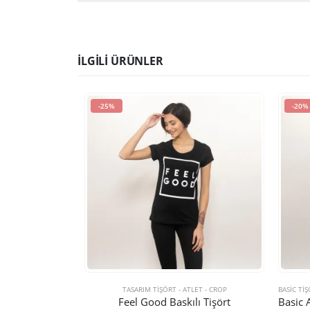
İLGILI ÜRÜNLER
-25%
-20%
TASARIM TIŞÖRT - ATLET - CROP
BASIC TIŞ
Feel Good Baskılı Tişört