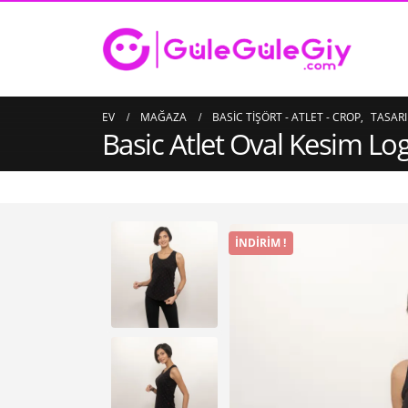
EV
MAĞAZA
BASIC TIŞÖRT - ATLET - CROP
,
TASARI
Basic Atlet Oval Kesim Lo
İNDIRIM !