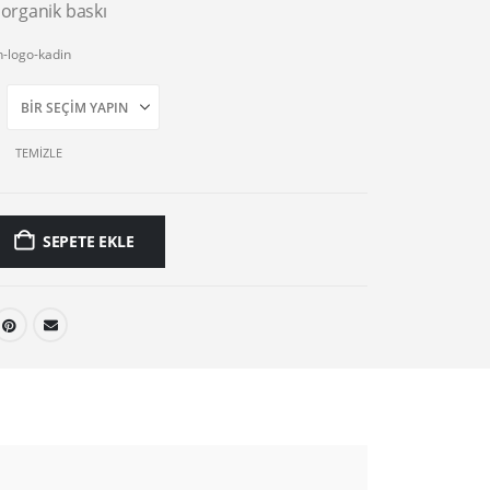
 organik baskı
h-logo-kadin
TEMIZLE
SEPETE EKLE