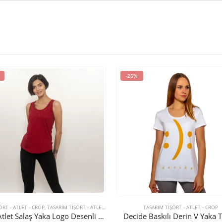
-25%
ÖRT - ATLET - CROP
,
TASARIM TIŞÖRT - ATLET - CROP
TASARIM TIŞÖRT - ATLET - CROP
Basic Atlet Salaş Yaka Logo Desenli – Kırmızı
Decide Baskılı Derin V Yaka T