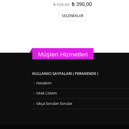
Orijinal
Şu
₺
390,00
₺
520,00
fiyat:
andaki
Bu ürünün birden fazla varyasyonu var. Seçenekler ürün sayfasından seçilebilir
₺ 520,00.
fiyat:
SEÇENEKLER
₺ 390,00.
Müşteri Hizmetleri
KULLANICI SAYFALARI ( PERAKENDE )
Hesabım
İstek Listem
Sıkça Sorulan Sorular