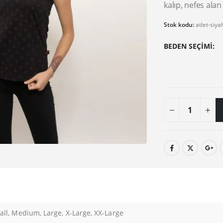
kalıp, nefes alan
Stok kodu:
atlet-siya
BEDEN SEÇIMI
ll, Medium, Large, X-Large, XX-Large