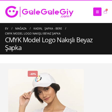
0
EV
MAĞAZA
KADIN
,
ŞAPKA - BERE
CMYK MODEL LOGO NAKIŞLI BEYAZ ŞAPKA
CMYK Model Logo Nakışlı Beyaz
Şapka
-40%