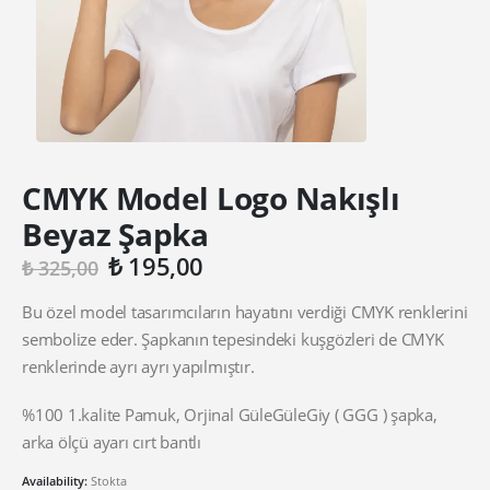
CMYK Model Logo Nakışlı
Beyaz Şapka
Orijinal
Şu
₺
195,00
₺
325,00
fiyat:
andaki
₺ 325,00.
fiyat:
Bu özel model tasarımcıların hayatını verdiği CMYK renklerini
₺ 195,00.
sembolize eder. Şapkanın tepesindeki kuşgözleri de CMYK
renklerinde ayrı ayrı yapılmıştır.
%100 1.kalite Pamuk, Orjinal GüleGüleGiy ( GGG ) şapka,
arka ölçü ayarı cırt bantlı
Availability:
Stokta