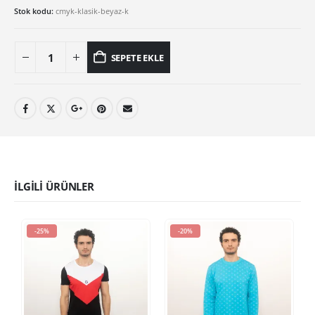
Stok kodu:
cmyk-klasik-beyaz-k
SEPETE EKLE
İLGILI ÜRÜNLER
-25%
-20%